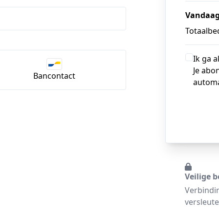
Vandaag
Totaalbed
Ik ga 
Je abo
Bancontact
automa
Veilige b
Verbindi
versleute