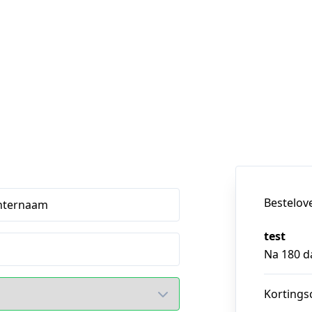
Bestelov
hternaam
test
Na 180 da
Kortings